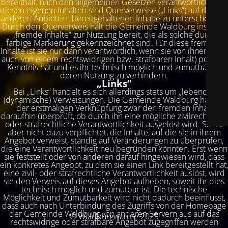
bereithält, nach den allgemeinen Gesetzen verantwortlich. Von
diesen eigenen Inhalten sind Querverweise („Links“) auf die von
anderen Anbietern bereitgehaltenen Inhalte zu unterscheiden.
Durch den Querverweis hält die Gemeinde Waldburg insofern
„fremde Inhalte“ zur Nutzung bereit, die als solche durch
farbige Markierung gekennzeichnet sind. Für diese fremden
Inhalte ist sie nur dann verantwortlich, wenn sie von ihnen (d. h.
auch von einem rechtswidrigen bzw. strafbaren Inhalt) positive
Kenntnis hat und es ihr technisch möglich und zumutbar ist,
deren Nutzung zu verhindern.
„Links“
Bei „Links“ handelt es sich allerdings stets um „lebende“
(dynamische) Verweisungen. Die Gemeinde Waldburg hat bei
der erstmaligen Verknüpfung zwar den fremden Inhalt
daraufhin überprüft, ob durch ihn eine mögliche zivilrechtliche
oder strafrechtliche Verantwortlichkeit ausgelöst wird. Sie ist
aber nicht dazu verpflichtet, die Inhalte, auf die sie in ihrem
Angebot verweist, ständig auf Veränderungen zu überprüfen,
die eine Verantwortlichkeit neu begründen könnten. Erst wenn
sie feststellt oder von anderen darauf hingewiesen wird, dass
ein konkretes Angebot, zu dem sie einen Link bereitgestellt hat,
eine zivil- oder strafrechtliche Verantwortlichkeit auslöst, wird
sie den Verweis auf dieses Angebot aufheben, soweit ihr dies
technisch möglich und zumutbar ist. Die technische
Möglichkeit und Zumutbarkeit wird nicht dadurch beeinflusst,
dass auch nach Unterbindung des Zugriffs von der Homepage
der Gemeinde Waldburg von anderen Servern aus auf das
© Waldburgwärme 2025
rechtswidrige oder strafbare Angebot zugegriffen werden