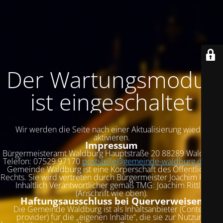
Der Wartungsmodus
ist eingeschaltet
Wir werden die Seite nach einer Aktualisierung wieder
aktivieren.
Impressum
Bürgermeisteramt Waldburg
Hauptstraße 20 88289 Waldburg
Telefon:
07529 97170
poststelle@gemeinde-waldburg.de
Die
Gemeinde Waldburg ist eine Körperschaft des Öffentlichen
Rechts. Sie wird vertreten durch Bürgermeister Joachim Rittler.
Inhaltlich Verantwortlicher gemäß TMG: Joachim Rittler
(Anschrift wie oben).
Haftungsausschluss bei Querverweisen
Die Gemeinde Waldburg ist als Inhaltsanbieter (Content
provider) für die „eigenen Inhalte“, die sie zur Nutzung