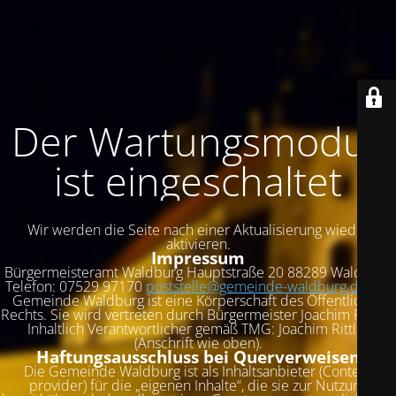
Der Wartungsmodus
ist eingeschaltet
Wir werden die Seite nach einer Aktualisierung wieder
aktivieren.
Impressum
Bürgermeisteramt Waldburg
Hauptstraße 20 88289 Waldburg
Telefon:
07529 97170
poststelle@gemeinde-waldburg.de
Die
Gemeinde Waldburg ist eine Körperschaft des Öffentlichen
Rechts. Sie wird vertreten durch Bürgermeister Joachim Rittler.
Inhaltlich Verantwortlicher gemäß TMG: Joachim Rittler
(Anschrift wie oben).
Haftungsausschluss bei Querverweisen
Die Gemeinde Waldburg ist als Inhaltsanbieter (Content
provider) für die „eigenen Inhalte“, die sie zur Nutzung