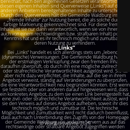
bereithält, nach den allgemeinen Gesetzen verantwortlich. Von
diesen eigenen Inhalten sind Querverweise („Links“) auf die von
anderen Anbietern bereitgehaltenen Inhalte zu unterscheiden.
Durch den Querverweis hält die Gemeinde Waldburg insofern
„fremde Inhalte“ zur Nutzung bereit, die als solche durch
farbige Markierung gekennzeichnet sind. Für diese fremden
Inhalte ist sie nur dann verantwortlich, wenn sie von ihnen (d. h.
auch von einem rechtswidrigen bzw. strafbaren Inhalt) positive
Kenntnis hat und es ihr technisch möglich und zumutbar ist,
deren Nutzung zu verhindern.
„Links“
Bei „Links“ handelt es sich allerdings stets um „lebende“
(dynamische) Verweisungen. Die Gemeinde Waldburg hat bei
der erstmaligen Verknüpfung zwar den fremden Inhalt
daraufhin überprüft, ob durch ihn eine mögliche zivilrechtliche
oder strafrechtliche Verantwortlichkeit ausgelöst wird. Sie ist
aber nicht dazu verpflichtet, die Inhalte, auf die sie in ihrem
Angebot verweist, ständig auf Veränderungen zu überprüfen,
die eine Verantwortlichkeit neu begründen könnten. Erst wenn
sie feststellt oder von anderen darauf hingewiesen wird, dass
ein konkretes Angebot, zu dem sie einen Link bereitgestellt hat,
eine zivil- oder strafrechtliche Verantwortlichkeit auslöst, wird
sie den Verweis auf dieses Angebot aufheben, soweit ihr dies
technisch möglich und zumutbar ist. Die technische
Möglichkeit und Zumutbarkeit wird nicht dadurch beeinflusst,
dass auch nach Unterbindung des Zugriffs von der Homepage
der Gemeinde Waldburg von anderen Servern aus auf das
© Waldburgwärme 2025
rechtswidrige oder strafbare Angebot zugegriffen werden